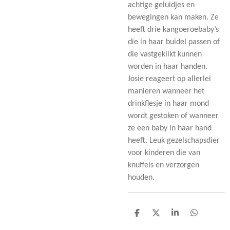
achtige geluidjes en
bewegingen kan maken. Ze
heeft drie kangoeroebaby’s
die in haar buidel passen of
die vastgeklikt kunnen
worden in haar handen.
Josie reageert op allerlei
manieren wanneer het
drinkflesje in haar mond
wordt gestoken of wanneer
ze een baby in haar hand
heeft. Leuk gezelschapsdier
voor kinderen die van
knuffels en verzorgen
houden.
D
D
S
D
e
e
h
e