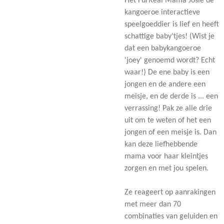
Het FurReal Mama Josie de
kangoeroe interactieve
speelgoeddier is lief en heeft
schattige baby’tjes! (Wist je
dat een babykangoeroe
'joey' genoemd wordt? Echt
waar!) De ene baby is een
jongen en de andere een
meisje, en de derde is ... een
verrassing! Pak ze alle drie
uit om te weten of het een
jongen of een meisje is. Dan
kan deze liefhebbende
mama voor haar kleintjes
zorgen en met jou spelen.
Ze reageert op aanrakingen
met meer dan 70
combinaties van geluiden en