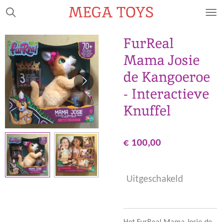
MEGA TOYS
Ga
direct
naar
FurReal
de
Mama Josie
hoofdinhoud
de Kangoeroe
- Interactieve
Knuffel
€ 100,00
Uitgeschakeld