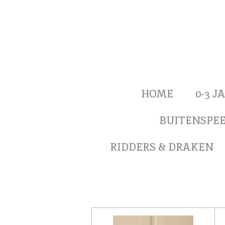
Ga
direct
naar
de
hoofdinhoud
HOME
0-3 
BUITENSPE
RIDDERS & DRAKEN