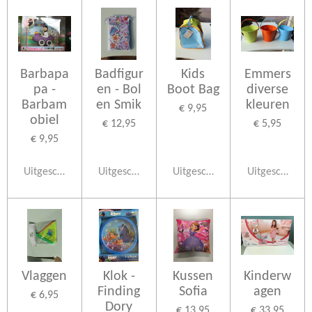
Barbapa
Badfigur
Kids
Emmers
pa -
en - Bol
Boot Bag
diverse
Barbam
en Smik
kleuren
€ 9,95
obiel
€ 12,95
€ 5,95
€ 9,95
Uitgeschakeld
Uitgeschakeld
Uitgeschakeld
Uitgeschakeld
Vlaggen
Klok -
Kussen
Kinderw
Finding
Sofia
agen
€ 6,95
Dory
€ 13,95
€ 33,95