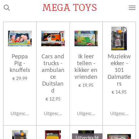
MEGA TOYS
Ga
direct
naar
de
hoofdinhoud
Peppa
Cars and
Ik leer
Muziekw
Pig -
trucks -
tellen -
ekker -
knuffels
ambulan
kikker en
101
ce
vrienden
Dalmatie
€ 29,99
Duitslan
rs
€ 19,95
d
€ 14,95
€ 12,95
Uitgeschakeld
Uitgeschakeld
Uitgeschakeld
Uitgeschakeld
Uitverkocht