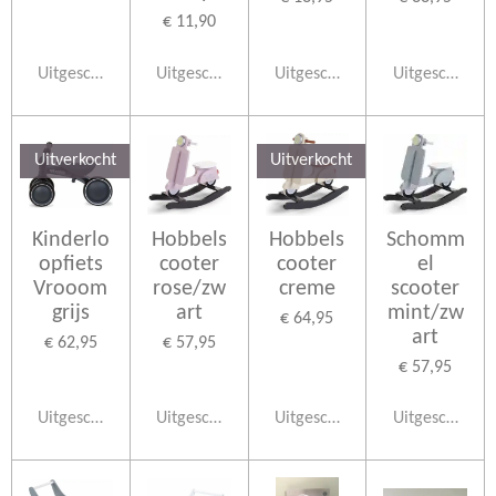
€ 11,90
Uitgeschakeld
Uitgeschakeld
Uitgeschakeld
Uitgeschakeld
Uitverkocht
Uitverkocht
Kinderlo
Hobbels
Hobbels
Schomm
opfiets
cooter
cooter
el
Vrooom
rose/zw
creme
scooter
grijs
art
mint/zw
€ 64,95
art
€ 62,95
€ 57,95
€ 57,95
Uitgeschakeld
Uitgeschakeld
Uitgeschakeld
Uitgeschakeld