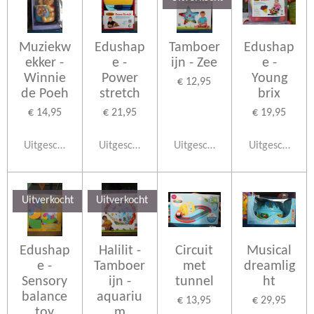
Muziekw
Edushap
Tamboer
Edushap
ekker -
e -
ijn - Zee
e -
Winnie
Power
Young
€ 12,95
de Poeh
stretch
brix
€ 14,95
€ 21,95
€ 19,95
Uitgeschakeld
Uitgeschakeld
Uitgeschakeld
Uitgeschakeld
Uitverkocht
Uitverkocht
Edushap
Halilit -
Circuit
Musical
e -
Tamboer
met
dreamlig
Sensory
ijn -
tunnel
ht
balance
aquariu
€ 13,95
€ 29,95
toy
m