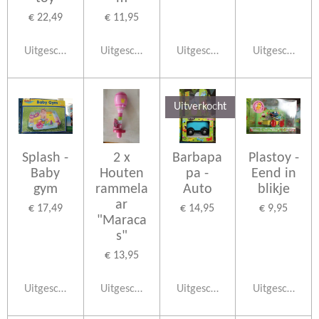
€ 22,49
€ 11,95
Uitgeschakeld
Uitgeschakeld
Uitgeschakeld
Uitgeschakeld
Uitverkocht
Splash -
2 x
Barbapa
Plastoy -
Baby
Houten
pa -
Eend in
gym
rammela
Auto
blikje
ar
€ 17,49
€ 14,95
€ 9,95
"Maraca
s"
€ 13,95
Uitgeschakeld
Uitgeschakeld
Uitgeschakeld
Uitgeschakeld