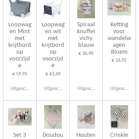
Loopwag
Loopwag
Spiraal
Ketting
en Mint
en wit
knuffel
voor
met
met
vichy
wandelw
krijtbord
krijtbord
blauw
agen
op
op
Bloem
€ 36,90
voorzijd
voorzijd
€ 16,95
e
e
€ 59,95
€ 63,49
Uitgeschakeld
Uitgeschakeld
Uitgeschakeld
Uitgeschakeld
Set 3
Doudou
Houten
Crinkle