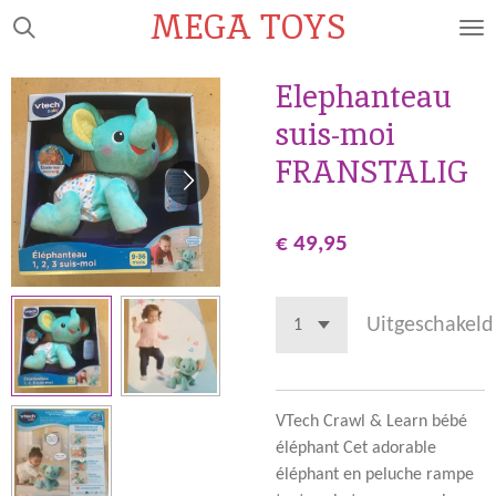
MEGA TOYS
Ga
direct
naar
Elephanteau
de
suis-moi
hoofdinhoud
FRANSTALIG
€ 49,95
Uitgeschakeld
VTech Crawl & Learn bébé
éléphant Cet adorable
éléphant en peluche rampe