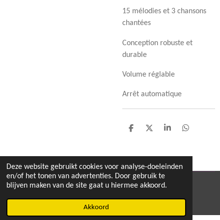
15 mélodies et 3 chansons
chantées
Conception robuste et
durable
Volume réglable
Arrêt automatique
D
D
S
D
e
e
h
e
l
e
a
l
e
l
r
e
n
e
n
Deze website gebruikt cookies voor analyse-doeleinden
en/of het tonen van advertenties. Door gebruik te
blijven maken van de site gaat u hiermee akkoord.
© 2020 - 2026 MEGA TOYS
Powered by
JouwWeb
Akkoord