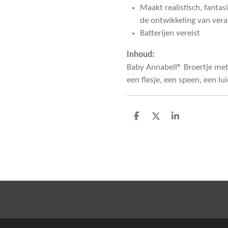
Maakt realistisch, fantas
de ontwikkeling van ver
Batterijen vereist
Inhoud:
Baby Annabell® Broertje met
een flesje, een speen, een lu
D
D
S
e
e
h
l
e
a
e
l
r
n
e