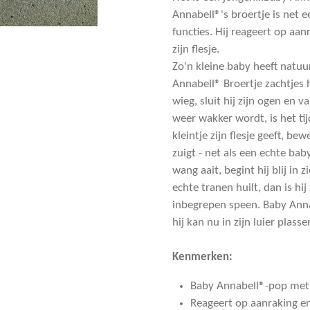
Annabell®'s broertje is net 
functies. Hij reageert op aan
zijn flesje.
Zo'n kleine baby heeft natuur
Annabell® Broertje zachtjes 
wieg, sluit hij zijn ogen en v
weer wakker wordt, is het tij
kleintje zijn flesje geeft, be
zuigt - net als een echte bab
wang aait, begint hij blij in z
echte tranen huilt, dan is hij
inbegrepen speen. Baby Annab
hij kan nu in zijn luier plasse
Kenmerken:
Baby Annabell®-pop met 
Reageert op aanraking e