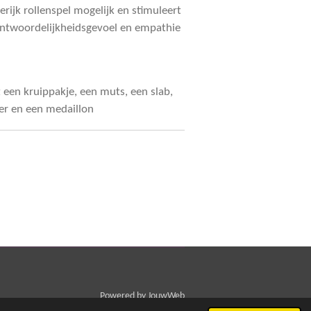
ierijk rollenspel mogelijk en stimuleert
antwoordelijkheidsgevoel en empathie
 een kruippakje, een muts, een slab,
ier en een medaillon
Powered by
JouwWeb