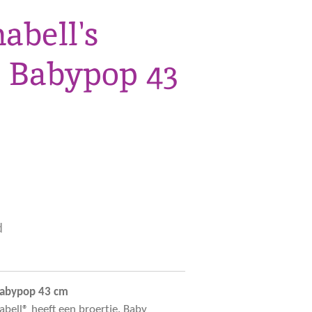
abell's
- Babypop 43
d
 Babypop 43 cm
abell® heeft een broertje. Baby