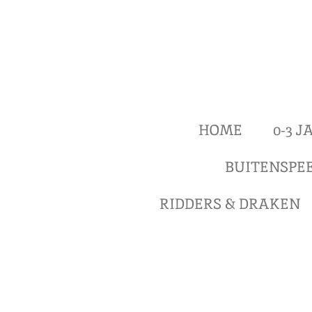
Ga
direct
naar
de
hoofdinhoud
HOME
0-3 
BUITENSPE
RIDDERS & DRAKEN