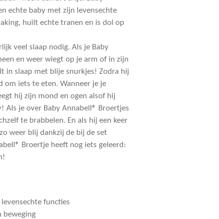
een echte baby met zijn levensechte
raking, huilt echte tranen en is dol op
lijk veel slaap nodig. Als je Baby
heen en weer wiegt op je arm of in zijn
alt in slaap met blije snurkjes! Zodra hij
d om iets te eten. Wanneer je je
weegt hij zijn mond en ogen alsof hij
y! Als je over Baby Annabell® Broertjes
ichzelf te brabbelen. En als hij een keer
 zo weer blij dankzij de bij de set
ell® Broertje heeft nog iets geleerd:
n!
levensechte functies
n beweging