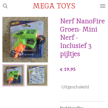
MEGA TOYS
Ga
direct
naar
Nerf NanoFire
de
Groen- Mini
hoofdinhoud
Nerf -
Inclusief 3
pijltjes
€ 19,95
Uitgeschakeld