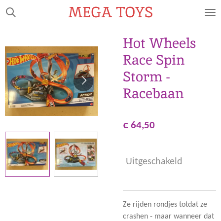
MEGA TOYS
Ga
direct
naar
Hot Wheels
de
Race Spin
hoofdinhoud
Storm -
Racebaan
€ 64,50
Uitgeschakeld
Ze rijden rondjes totdat ze
crashen - maar wanneer dat