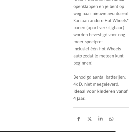
openklappen en je bent op
weg naar nieuwe avonturen!
Kan aan andere Hot Wheels®
banen (apart verkrijgbaar)
worden bevestigd voor nog
meer speelpret.
Inclusief één Hot Wheels
auto zodat je meteen kunt
beginnen!
Benodigd aantal batterijen:
4x D, niet meegeleverd.
Ideaal voor kinderen vanaf
4 jaar.
D
D
S
D
e
e
h
e
l
e
a
l