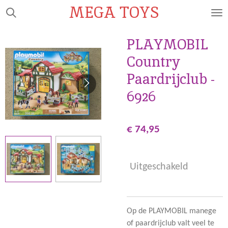
MEGA TOYS
Ga
direct
naar
PLAYMOBIL
de
Country
hoofdinhoud
Paardrijclub -
6926
€ 74,95
Uitgeschakeld
Op de PLAYMOBIL manege
of paardrijclub valt veel te