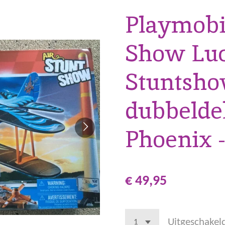
Playmobi
Show Lu
Stuntsh
dubbelde
Phoenix -
€ 49,95
Uitgeschakel