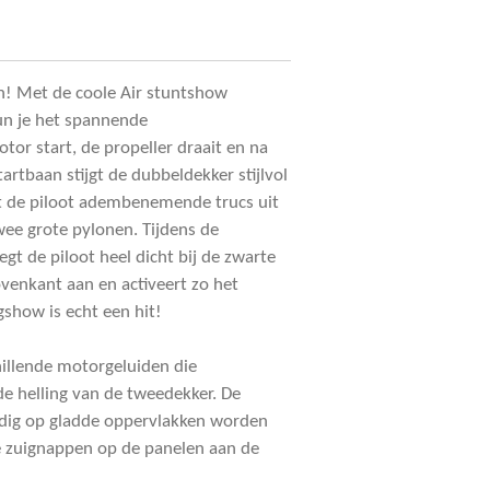
gen! Met de coole Air stuntshow
un je het spannende
tor start, de propeller draait en na
tartbaan stijgt de dubbeldekker stijlvol
rt de piloot adembenemende trucs uit
twee grote pylonen. Tijdens de
gt de piloot heel dicht bij de zwarte
venkant aan en activeert zo het
show is echt een hit!
chillende motorgeluiden die
de helling van de tweedekker. De
dig op gladde oppervlakken worden
e zuignappen op de panelen aan de