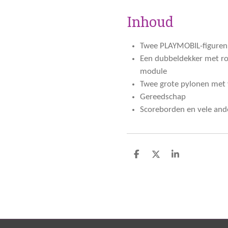
Inhoud
Twee PLAYMOBIL-figuren
Een dubbeldekker met ro
module
Twee grote pylonen met 
Gereedschap
Scoreborden en vele and
D
D
S
e
e
h
l
e
a
e
l
r
n
e