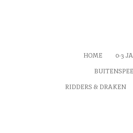
Ga
direct
naar
de
hoofdinhoud
HOME
0-3 
BUITENSPE
RIDDERS & DRAKEN