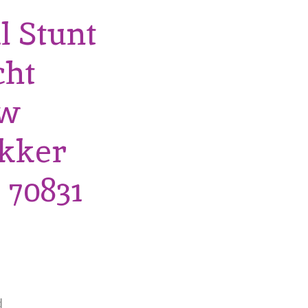
l Stunt
cht
ow
kker
 70831
d