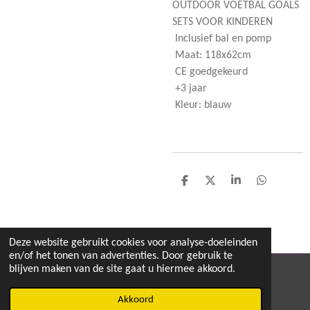
OUTDOOR VOETBAL GOALS
SETS VOOR KINDEREN
Inclusief bal en pomp
Maat: 118x62cm
CE goedgekeurd
+3 jaar
Kleur: blauw
D
D
S
D
e
e
h
e
l
e
a
l
e
l
r
e
n
e
n
Deze website gebruikt cookies voor analyse-doeleinden
en/of het tonen van advertenties. Door gebruik te
blijven maken van de site gaat u hiermee akkoord.
© 2020 - 2026 MEGA TOYS
Powered by
JouwWeb
Akkoord