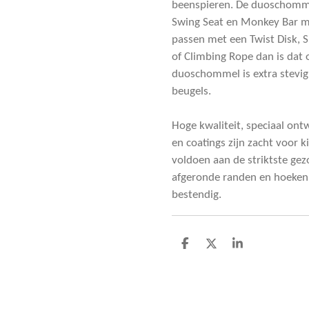
beenspieren. De duoschommel
Swing Seat en Monkey Bar ma
passen met een Twist Disk, S
of Climbing Rope dan is dat 
duoschommel is extra stevig
beugels.
Hoge kwaliteit, speciaal on
en coatings zijn zacht voor 
voldoen aan de striktste ge
afgeronde randen en hoeken,
bestendig.
D
D
S
e
e
h
l
e
a
e
l
r
n
e