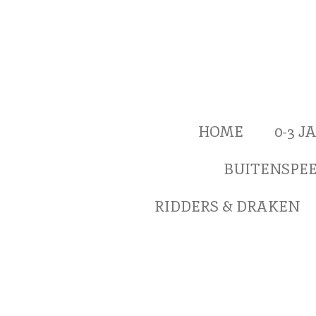
Ga
direct
naar
de
hoofdinhoud
HOME
0-3 
BUITENSPE
RIDDERS & DRAKEN