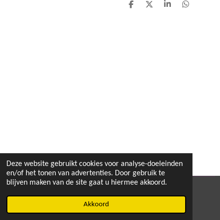
D
D
S
D
e
e
h
e
l
e
a
l
e
l
r
e
n
e
n
Deze website gebruikt cookies voor analyse-doeleinden
en/of het tonen van advertenties. Door gebruik te
blijven maken van de site gaat u hiermee akkoord.
© 2020 - 2026 MEGA TOYS
Akkoord
Powered by
JouwWeb