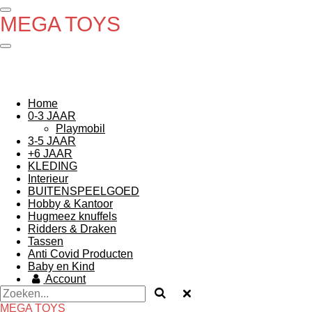
Ga
MEGA TOYS
direct
naar
de
hoofdinhoud
Home
0-3 JAAR
Playmobil
3-5 JAAR
+6 JAAR
KLEDING
Interieur
BUITENSPEELGOED
Hobby & Kantoor
Hugmeez knuffels
Ridders & Draken
Tassen
Anti Covid Producten
Baby en Kind
Account
MEGA TOYS