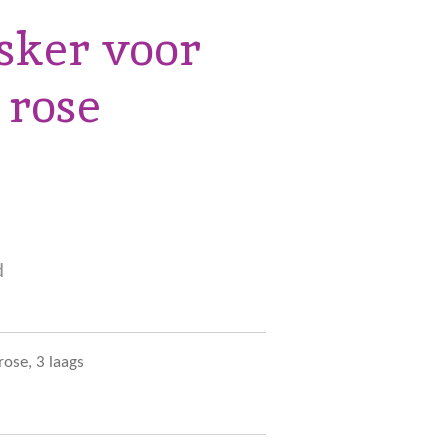
ker voor
 rose
d
ose, 3 laags