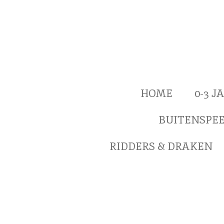
Ga
direct
naar
de
hoofdinhoud
HOME
0-3 
BUITENSPE
RIDDERS & DRAKEN