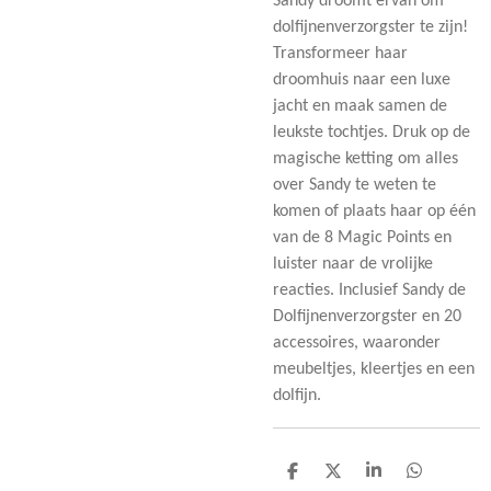
Sandy droomt ervan om
dolfijnenverzorgster te zijn!
Transformeer haar
droomhuis naar een luxe
jacht en maak samen de
leukste tochtjes. Druk op de
magische ketting om alles
over Sandy te weten te
komen of plaats haar op één
van de 8 Magic Points en
luister naar de vrolijke
reacties. Inclusief Sandy de
Dolfijnenverzorgster en 20
accessoires, waaronder
meubeltjes, kleertjes en een
dolfijn.
D
D
S
D