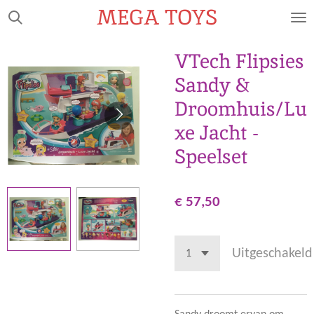
MEGA TOYS
Ga
direct
naar
VTech Flipsies
de
Sandy &
hoofdinhoud
Droomhuis/Lu
xe Jacht -
Speelset
€ 57,50
Uitgeschakeld