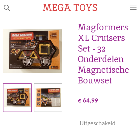
MEGA TOYS
Ga
direct
naar
Magformers
de
XL Cruisers
hoofdinhoud
Set - 32
Onderdelen -
Magnetische
Bouwset
€ 64,99
Uitgeschakeld