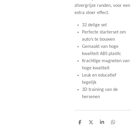
zilvergrijze randen, voor een
extra stoer effect.
32 delige set
Perfecte starterset om
auto’s te bouwen
Gemaakt van hoge
kwaliteit ABS plastic
Krachtige magneten van
hoge kwaliteit
Leuk en educatief
tegelijk
3D training van de
hersenen
D
D
S
D
e
e
h
e