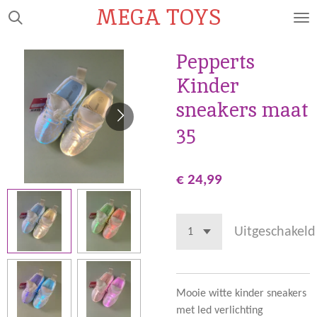
MEGA TOYS
Ga
direct
naar
Pepperts
de
Kinder
hoofdinhoud
sneakers maat
35
€ 24,99
Uitgeschakeld
Mooie witte kinder sneakers
met led verlichting