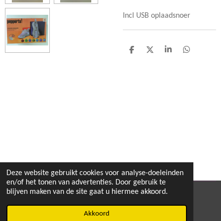
Incl USB oplaadsnoer
D
D
S
D
e
e
h
e
l
e
a
l
e
l
r
e
n
e
n
Deze website gebruikt cookies voor analyse-doeleinden
en/of het tonen van advertenties. Door gebruik te
blijven maken van de site gaat u hiermee akkoord.
© 2020 - 2026 MEGA TOYS
Powered by
JouwWeb
Akkoord