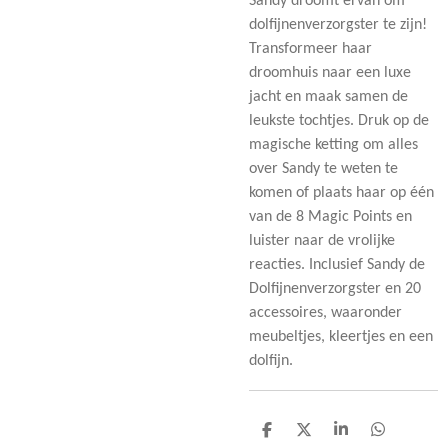
Sandy droomt ervan om
dolfijnenverzorgster te zijn!
Transformeer haar
droomhuis naar een luxe
jacht en maak samen de
leukste tochtjes. Druk op de
magische ketting om alles
over Sandy te weten te
komen of plaats haar op één
van de 8 Magic Points en
luister naar de vrolijke
reacties. Inclusief Sandy de
Dolfijnenverzorgster en 20
accessoires, waaronder
meubeltjes, kleertjes en een
dolfijn.
D
D
S
D