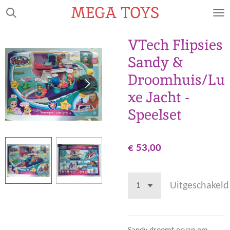
MEGA TOYS
Ga
direct
naar
VTech Flipsies
de
Sandy &
hoofdinhoud
Droomhuis/Lu
xe Jacht -
Speelset
€ 53,00
Uitgeschakeld