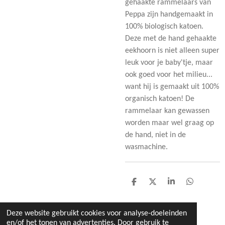
gehaakte rammelaars van
Peppa zijn handgemaakt in
100% biologisch katoen.
Deze met de hand gehaakte
eekhoorn is niet alleen super
leuk voor je baby'tje, maar
ook goed voor het milieu...
want hij is gemaakt uit 100%
organisch katoen! De
rammelaar kan gewassen
worden maar wel graag op
de hand, niet in de
wasmachine.
D
D
S
D
e
e
h
e
l
e
a
l
e
l
r
e
Deze website gebruikt cookies voor analyse-doeleinden
n
e
n
en/of het tonen van advertenties. Door gebruik te