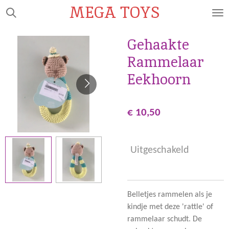
MEGA TOYS
Ga
direct
naar
Gehaakte
de
Rammelaar
hoofdinhoud
Eekhoorn
€ 10,50
Uitgeschakeld
Belletjes rammelen als je
kindje met deze 'rattle' of
rammelaar schudt. De