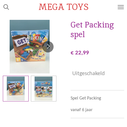
MEGA TOYS
Ga
direct
naar
Get Packing
de
spel
hoofdinhoud
€ 22,99
Uitgeschakeld
Spel Get Packing
vanaf 6 jaar