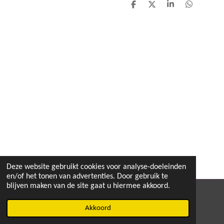
D
D
S
D
e
e
h
e
l
e
a
l
e
l
r
e
n
e
n
Deze website gebruikt cookies voor analyse-doeleinden
en/of het tonen van advertenties. Door gebruik te
blijven maken van de site gaat u hiermee akkoord.
© 2020 - 2026 MEGA TOYS
Akkoord
Powered by
JouwWeb