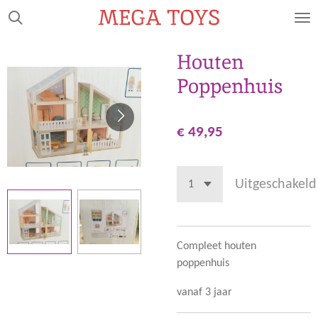
MEGA TOYS
Ga
direct
naar
Houten
de
Poppenhuis
hoofdinhoud
€ 49,95
Uitgeschakeld
Compleet houten
poppenhuis
vanaf 3 jaar