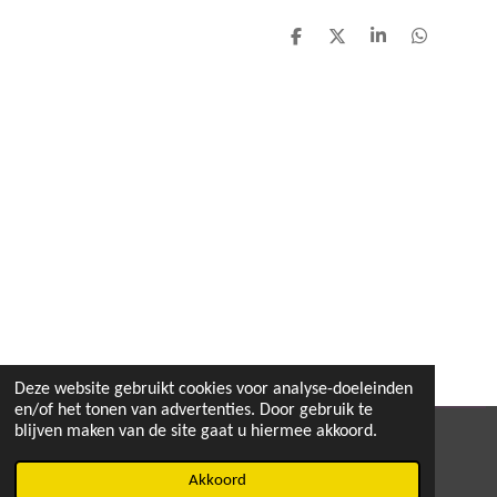
D
D
S
D
e
e
h
e
l
e
a
l
e
l
r
e
n
e
n
Deze website gebruikt cookies voor analyse-doeleinden
en/of het tonen van advertenties. Door gebruik te
blijven maken van de site gaat u hiermee akkoord.
© 2020 - 2026 MEGA TOYS
Powered by
JouwWeb
Akkoord