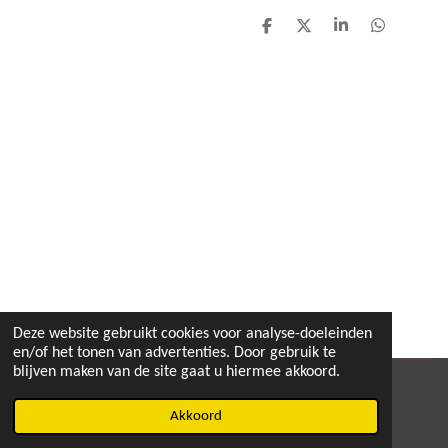
D
D
S
D
e
e
h
e
l
e
a
l
e
l
r
e
n
e
n
Deze website gebruikt cookies voor analyse-doeleinden
en/of het tonen van advertenties. Door gebruik te
blijven maken van de site gaat u hiermee akkoord.
© 2020 - 2026 MEGA TOYS
Akkoord
Powered by
JouwWeb