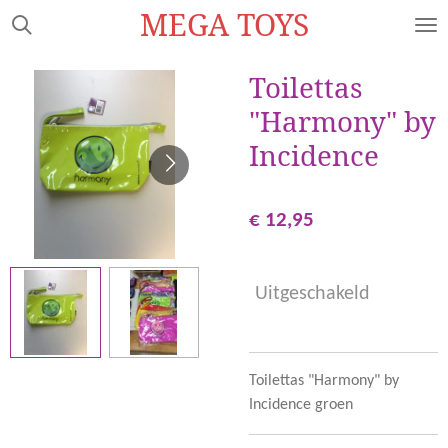
MEGA TOYS
Ga
direct
naar
Toilettas
de
"Harmony" by
hoofdinhoud
Incidence
€ 12,95
Uitgeschakeld
Toilettas "Harmony" by
Incidence groen