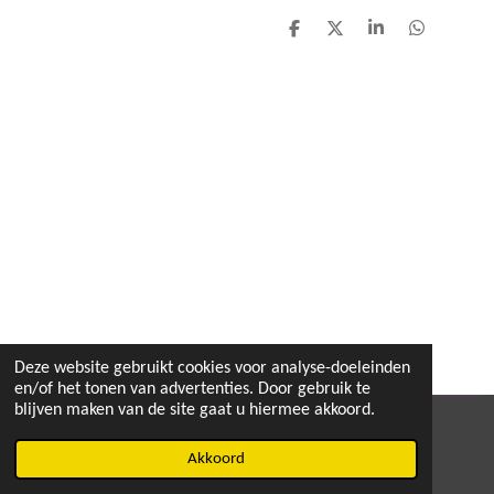
D
D
S
D
e
e
h
e
l
e
a
l
e
l
r
e
n
e
n
Deze website gebruikt cookies voor analyse-doeleinden
en/of het tonen van advertenties. Door gebruik te
blijven maken van de site gaat u hiermee akkoord.
© 2020 - 2026 MEGA TOYS
Akkoord
Powered by
JouwWeb