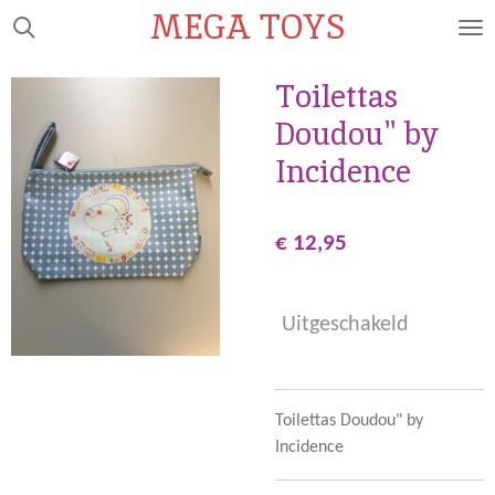
MEGA TOYS
Ga
direct
naar
Toilettas
de
Doudou" by
hoofdinhoud
Incidence
€ 12,95
Uitgeschakeld
Toilettas Doudou" by
Incidence