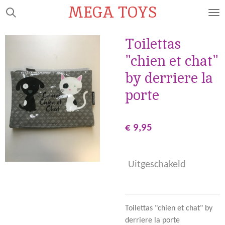
MEGA TOYS
Ga
direct
naar
Toilettas
de
"chien et chat"
hoofdinhoud
by derriere la
porte
€ 9,95
Uitgeschakeld
Toilettas "chien et chat" by
derriere la porte