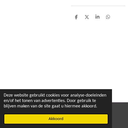
D
D
S
D
e
e
h
e
l
e
a
l
e
l
r
e
n
e
n
Deze website gebruikt cookies voor analyse-doeleinden
en/of het tonen van advertenties. Door gebruik te
blijven maken van de site gaat u hiermee akkoord.
© 2020 - 2026 MEGA TOYS
Akkoord
Powered by
JouwWeb