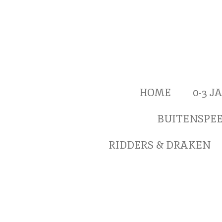
Ga
direct
naar
de
hoofdinhoud
HOME
0-3 
BUITENSPE
RIDDERS & DRAKEN