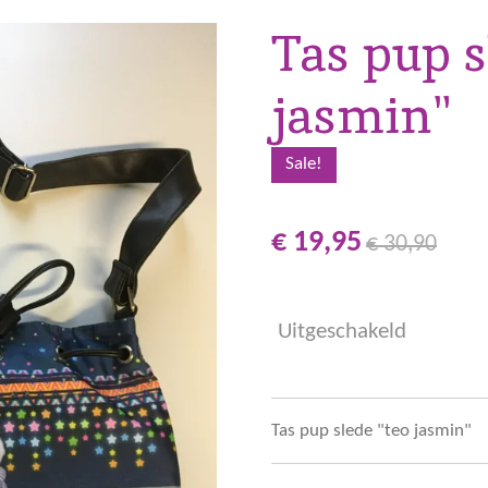
Tas pup s
jasmin"
Sale!
€ 19,95
€ 30,90
Uitgeschakeld
Tas pup slede "teo jasmin"