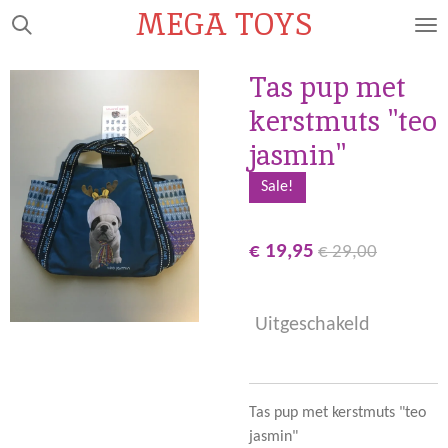
MEGA TOYS
Ga
direct
naar
Tas pup met
de
kerstmuts "teo
hoofdinhoud
jasmin"
Sale!
€ 19,95
€ 29,00
Uitgeschakeld
Tas pup met kerstmuts "teo
jasmin"