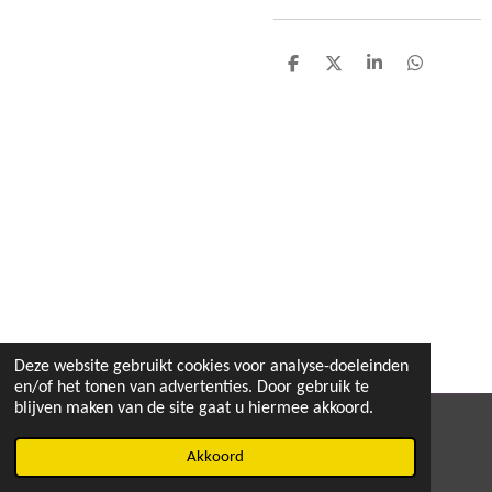
D
D
S
D
e
e
h
e
l
e
a
l
e
l
r
e
n
e
n
Deze website gebruikt cookies voor analyse-doeleinden
en/of het tonen van advertenties. Door gebruik te
blijven maken van de site gaat u hiermee akkoord.
© 2020 - 2026 MEGA TOYS
Akkoord
Powered by
JouwWeb