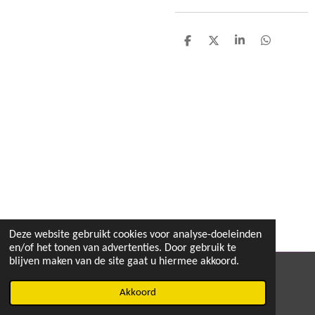
D
D
S
D
e
e
h
e
l
e
a
l
e
l
r
e
n
e
n
Deze website gebruikt cookies voor analyse-doeleinden
en/of het tonen van advertenties. Door gebruik te
blijven maken van de site gaat u hiermee akkoord.
© 2020 - 2026 MEGA TOYS
Akkoord
Powered by
JouwWeb