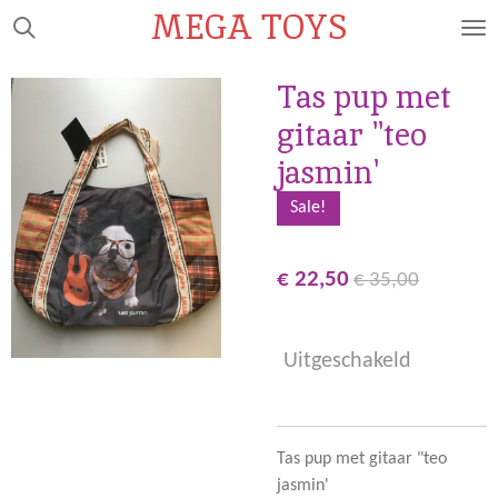
MEGA TOYS
Ga
direct
naar
Tas pup met
de
gitaar "teo
hoofdinhoud
jasmin'
Sale!
€ 22,50
€ 35,00
Uitgeschakeld
Tas pup met gitaar "teo
jasmin'