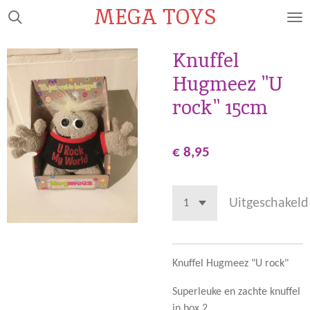
MEGA TOYS
Ga
direct
naar
Knuffel
de
Hugmeez "U
hoofdinhoud
rock" 15cm
€ 8,95
Uitgeschakeld
Knuffel Hugmeez "U rock"
Superleuke en zachte knuffel
in box 2