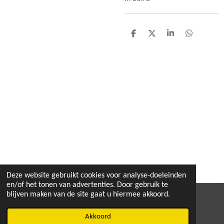
D
D
S
D
e
e
h
e
l
e
a
l
e
l
r
e
n
e
n
Deze website gebruikt cookies voor analyse-doeleinden
en/of het tonen van advertenties. Door gebruik te
blijven maken van de site gaat u hiermee akkoord.
© 2020 - 2026 MEGA TOYS
Powered by
JouwWeb
Akkoord