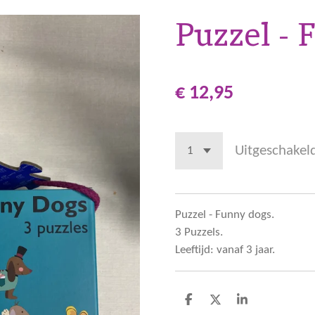
Puzzel -
€ 12,95
Uitgeschakel
Puzzel - Funny dogs.
3 Puzzels.
Leeftijd: vanaf 3 jaar.
D
D
S