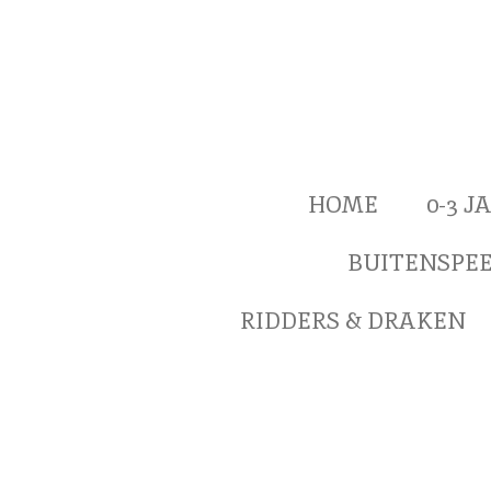
Ga
direct
naar
de
hoofdinhoud
HOME
0-3 
BUITENSPE
RIDDERS & DRAKEN