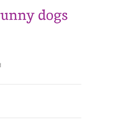
 Funny dogs
d