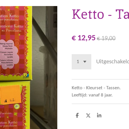
Ketto - T
€ 12,95
€ 19,00
Uitgeschakel
Ketto - Kleurset - Tassen.
Leeftijd: vanaf 8 jaar.
D
D
S
e
e
h
l
e
a