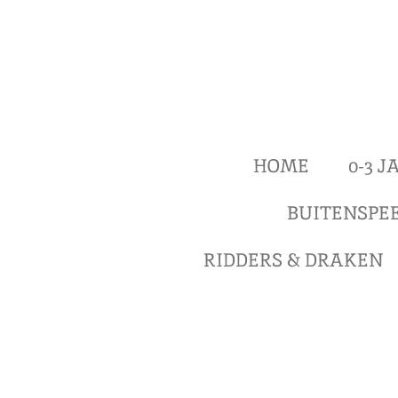
Ga
direct
naar
de
hoofdinhoud
HOME
0-3 
BUITENSPE
RIDDERS & DRAKEN