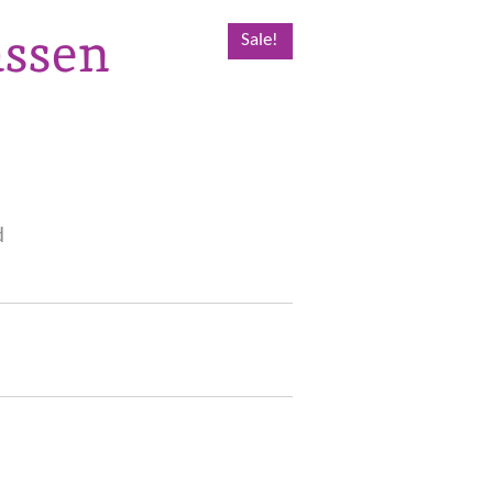
assen
Sale!
d