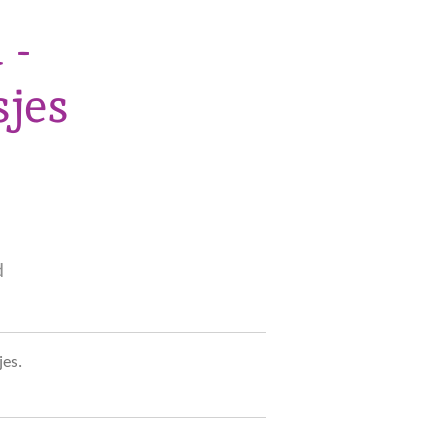
 -
jes
d
es.