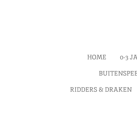
Ga
direct
naar
de
hoofdinhoud
HOME
0-3 
BUITENSPE
RIDDERS & DRAKEN