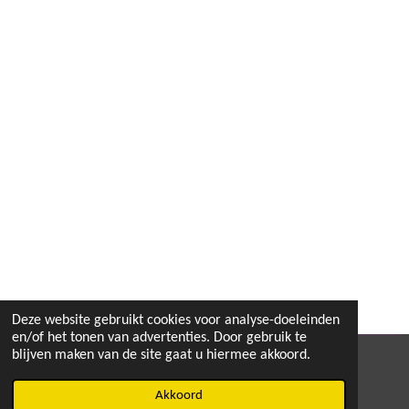
l
e
a
l
e
l
r
e
n
e
n
Deze website gebruikt cookies voor analyse-doeleinden
en/of het tonen van advertenties. Door gebruik te
blijven maken van de site gaat u hiermee akkoord.
© 2020 - 2026 MEGA TOYS
Powered by
JouwWeb
Akkoord