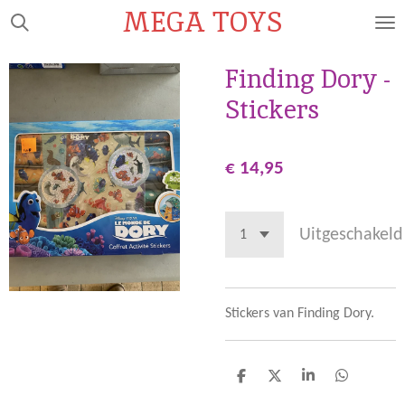
MEGA TOYS
Ga
direct
naar
Finding Dory -
de
Stickers
hoofdinhoud
€ 14,95
Uitgeschakeld
Stickers van Finding Dory.
D
D
S
D
e
e
h
e