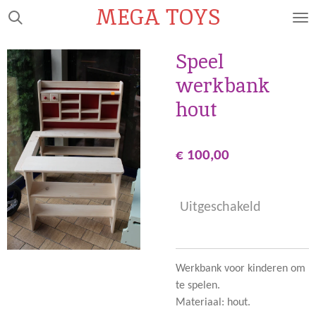
MEGA TOYS
Ga
direct
naar
Speel
de
werkbank
hoofdinhoud
hout
€ 100,00
Uitgeschakeld
Werkbank voor kinderen om
te spelen.
Materiaal: hout.