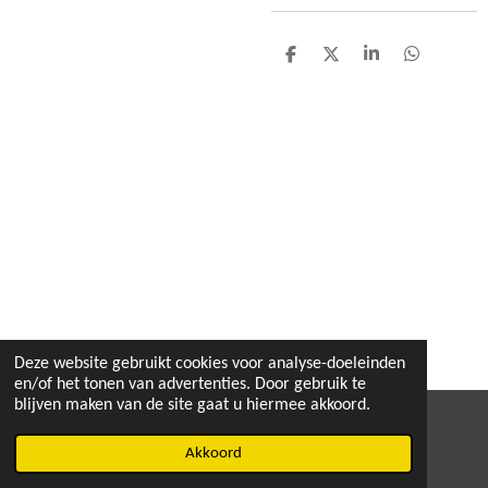
D
D
S
D
e
e
h
e
l
e
a
l
e
l
r
e
n
e
n
Deze website gebruikt cookies voor analyse-doeleinden
en/of het tonen van advertenties. Door gebruik te
blijven maken van de site gaat u hiermee akkoord.
© 2020 - 2026 MEGA TOYS
Akkoord
Powered by
JouwWeb