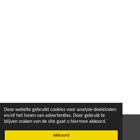
l
e
a
l
e
l
r
e
n
e
n
Deze website gebruikt cookies voor analyse-doeleinden
en/of het tonen van advertenties. Door gebruik te
blijven maken van de site gaat u hiermee akkoord.
© 2020 - 2026 MEGA TOYS
Powered by
JouwWeb
Akkoord