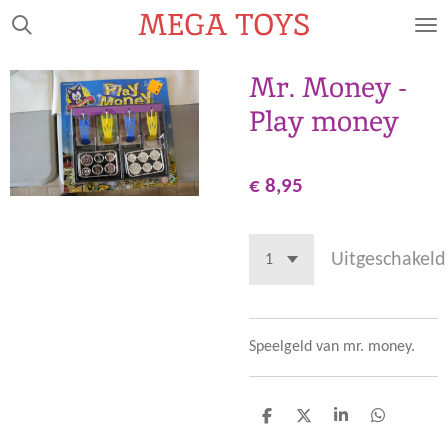
MEGA TOYS
Ga
direct
naar
Mr. Money -
de
Play money
hoofdinhoud
€ 8,95
Uitgeschakeld
Speelgeld van mr. money.
D
D
S
D
e
e
h
e